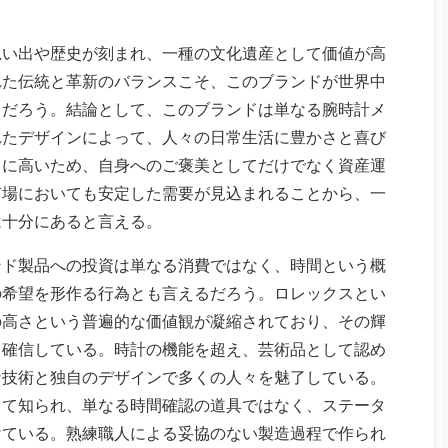
思い出や歴史が刻まれ、一種の文化遺産として価値が高
れた伝統と革新のバランスこそ、このブランドが世界中
るだろう。結論として、このブランドは単なる腕時計メ
れたデザインによって、人々の日常生活に豊かさと喜び
常に高いため、自身へのご褒美としてだけでなく資産運
市場においても安定した需要が見込まれることから、一
は十分にあると言える。
ンド製品への投資は単なる消費ではなく、時間という概
の希望を形作る行為とも言えるだろう。ロレックスとい
の高さという普遍的な価値観が凝縮されており、その輝
と確信している。時計の機能を超え、芸術品として認め
な技術と独自のデザインで多くの人々を魅了している。
して知られ、単なる時間確認の道具ではなく、ステータ
けている。熟練職人による妥協のない製造過程で作られ