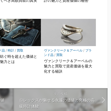
驚くべき高額買取の真実
計の魅力と資産価値の秘密
ド品
/
時計
/
買取
ヴァンクリーク＆アーペル
/
ブラ
ンド品
/
買取
が紡ぐ時を超えた価値と
ヴァンクリーク＆アーペルの
の魅力とは
魅力と買取で資産価値を最大
化する秘訣
次の投稿
価値
ロレックスが魅せる永遠の価値と究極の高
級時計体験