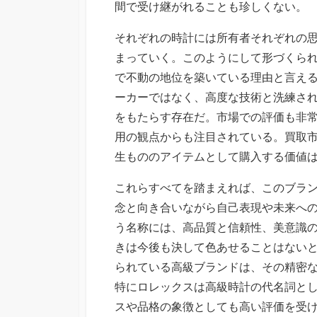
間で受け継がれることも珍しくない。
それぞれの時計には所有者それぞれの
まっていく。このようにして形づくら
で不動の地位を築いている理由と言え
ーカーではなく、高度な技術と洗練さ
をもたらす存在だ。市場での評価も非
用の観点からも注目されている。買取
生もののアイテムとして購入する価値
これらすべてを踏まえれば、このブラ
念と向き合いながら自己表現や未来へ
う名称には、高品質と信頼性、美意識
きは今後も決して色あせることはない
られている高級ブランドは、その精密
特にロレックスは高級時計の代名詞と
スや品格の象徴としても高い評価を受