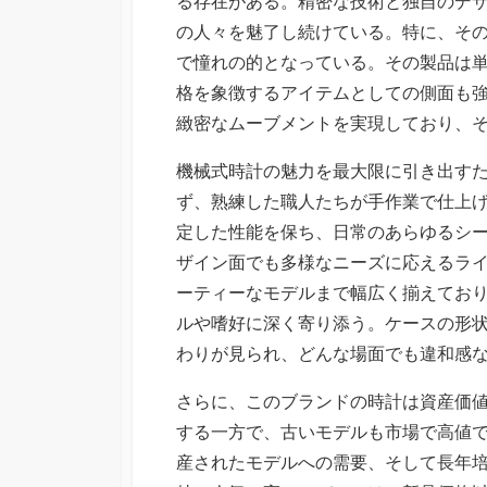
る存在がある。
精密な技術と独自のデ
の人々を魅了し続けている。特に、そ
で憧れの的となっている。その製品は
格を象徴するアイテムとしての側面も
緻密なムーブメントを実現しており、
機械式時計の魅力を最大限に引き出す
ず、熟練した職人たちが手作業で仕上
定した性能を保ち、日常のあらゆるシ
ザイン面でも多様なニーズに応えるラ
ーティーなモデルまで幅広く揃えてお
ルや嗜好に深く寄り添う。ケースの形
わりが見られ、どんな場面でも違和感
さらに、このブランドの時計は資産価
する一方で、古いモデルも市場で高値
産されたモデルへの需要、そして長年