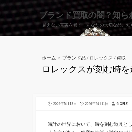
コ
ン
ブランド買取の闇？知ら
テ
見えない真実を暴く！あなたの大切な品、知
ン
ツ
へ
ス
キ
ホーム
>
ブランド品
/
ロレックス
/
買取
ッ
ロレックスが刻む時を
プ
公
最
投
2026年5月18日
2026年5月11日
GIOELE
開
終
稿
日
更
者
新
時計の世界において、時を刻む道具と
日