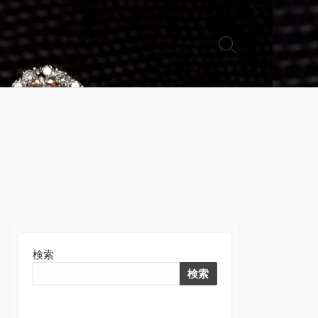
検
索
切
り
替
え
検索
検索