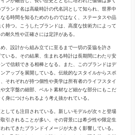
ザインが融合し、長い歴史とともに培われた価値は多く
のブランド名は高級時計の代名詞として知られ、世界中
単なる時間を知るためのものではなく、ステータスや品
強く持つ。こうしたブランドは、高度な技術力によって
その耐久性や正確さには定評がある。
ため、設計から組み立てに至るまで一切の妥協を許さ
げている。その結果、生まれる時計は長期間にわたり安
ーンで信頼できる相棒となる。また、このブランドはデ
インアップを展開している。伝統的なスタイルからスポ
り、それぞれが持つ個性や美学は所有者のライフスタイ
状や文字盤の細部、ベルト素材など細かな部分にもこだ
なく身につけられるよう考え抜かれている。
値としても注目されている。新しいモデルが次々と登場
で取引されることが多い。その背景には希少性や限定生
培われてきたブランドイメージが大きく影響している。