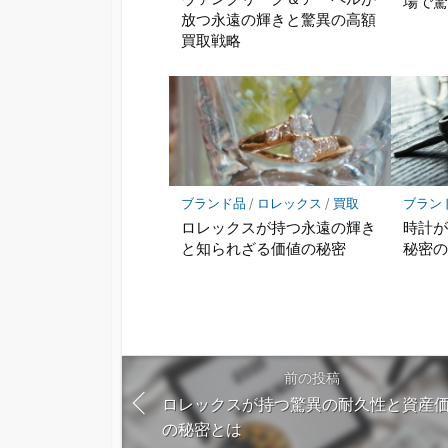
場で
放つ永遠の輝きと驚異の高額
買取戦略
ブランド品
/
ロレックス
/
買取
ブラン
ロレックスが持つ永遠の輝き
時計
と知られざる価値の秘密
秘密
前の投稿
ロレックスが持つ驚異の耐久性と資産
の秘密とは