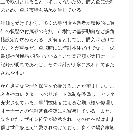
以上で取引されることも珍しくないため、購入後に売却
そのため、買取市場も活況を呈している。
い評価を受けており、多くの専門店や業者が積極的に買
時計の状態や付属品の有無、市場での需要動向など多角
価格設定が求められる。所有者としては、購入時だけで
選ぶことが重要だ。買取時には時計本体だけでなく、保
る書類や付属品が揃っていることで査定額が大幅にアッ
ス記録が明確であれば、その時計が丁寧に扱われてきた
引されやすい。
頃から適切な管理と保管を心掛けることが望ましい。こ
購入者やコレクターへのサポート体制を整備し、アフタ
を充実させている。専門技術者による定期点検や修理サ
、オーナーとの信頼関係構築にも寄与している。また、
両立させたデザイン哲学が継承され、その存在感はます
品群は世代を超えて愛され続けており、多くの場合家族