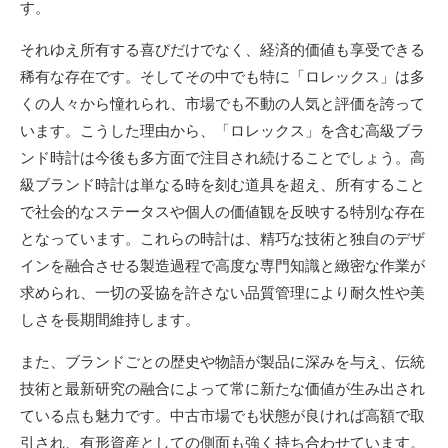
す。
それゆえ所有する喜びだけでなく、経済的価値も享受できる
稀有な存在です。そしてその中でも特に「ロレックス」は多
くの人々から憧れられ、市場でも不動の人気と評価を誇って
います。こうした理由から、「ロレックス」を含む高級ブラ
ンド時計は今後も多方面で注目され続けることでしょう。高
級ブランド時計は単なる時を刻む道具を超え、所有すること
で社会的なステータスや個人の価値観を反映する特別な存在
となっています。これらの時計は、精巧な技術と独自のデザ
インを融合させる製造過程で高度な専門知識と緻密な作業が
求められ、一切の妥協を許さない品質管理により耐久性や美
しさを長期間維持します。
また、ブランドごとの歴史や物語が製品に深みを与え、伝統
技術と最新研究の融合によって常に新たな価値が生み出され
ている点も魅力です。中古市場でも状態が良ければ高額で取
引され、有形資産としての側面も強く持ち合わせています。