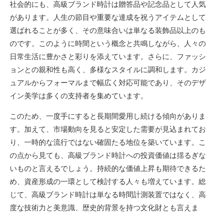
社会的にも、高級ブランド時計は贈答品や記念品として人気
があります。人生の節目や重要な達成を祝うアイテムとして
選ばれることが多く、その意味合いは単なる装飾品以上のも
のです。このように時間という概念と共鳴しながら、人々の
日常生活に豊かさと彩りを添えています。さらに、ファッシ
ョンとの親和性も高く、多様なスタイルに調和します。カジ
ュアルからフォーマルまで幅広く対応可能であり、そのデザ
イン美学は多くの支持者を集めています。
このため、一度手にすると長期間愛用し続ける傾向がありま
す。加えて、市場動向を見ると安定した需要が見込まれてお
り、一時的な流行ではない確固たる地位を築いています。こ
の点から見ても、高級ブランド時計への投資価値は揺るぎな
いものと言えるでしょう。持続的な価値上昇も期待できるた
め、資産形成の一環として検討する人々も増えています。総
じて、高級ブランド時計は単なる時間計測装置ではなく、高
度な技術力と美意識、歴史的背景を持つ文化財とも言えま