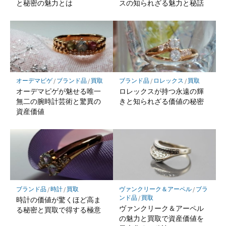
と秘密の魅力とは
スの知られざる魅力と秘話
オーデマピゲ
/
ブランド品
/
買取
ブランド品
/
ロレックス
/
買取
オーデマピゲが魅せる唯一
ロレックスが持つ永遠の輝
無二の腕時計芸術と驚異の
きと知られざる価値の秘密
資産価値
ブランド品
/
時計
/
買取
ヴァンクリーク＆アーペル
/
ブラ
ンド品
/
買取
時計の価値が驚くほど高ま
ヴァンクリーク＆アーペル
る秘密と買取で得する極意
の魅力と買取で資産価値を