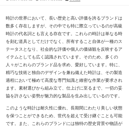
開
終
稿
日
更
者
新
時計の世界において、長い歴史と高い評価を誇るブランドは
日
数多く存在しますが、その中でも特に際立っているのが高級
時計の代名詞とも言える存在です。
これらの時計は単なる時
を刻む道具としてだけでなく、所有すること自体が一種のス
テータスとなり、社会的な評価や個人の価値観を反映するア
イテムとしても広く認識されています。そのため、多くの
人々がこれらのブランド品を求め、愛好しています。特に、
精巧な技術と独自のデザインを兼ね備えた時計は、その製造
過程において極めて高度な専門知識と緻密な作業が要求され
ます。素材選びから組み立て、仕上げに至るまで、一切の妥
協を許さない姿勢が魅力的な製品を生み出しているのです。
このような時計は耐久性に優れ、長期間にわたり美しい状態
を保つことができるため、世代を超えて受け継ぐことも可能
です。また、これらのブランドには独特の歴史背景や物語が