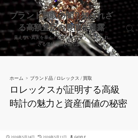
コ
ン
ブランド買取の闇？知られざ
テ
る高額査定の裏側を暴露
ン
検
ツ
索
見えない真実を暴く！あなたの大切な品、知られ
へ
切
ざる価値を引き出します
り
ス
替
キ
え
ッ
プ
ホーム
>
ブランド品
/
ロレックス
/
買取
ロレックスが証明する高級
時計の魅力と資産価値の秘密
公
最
投
2026年5月24日
2026年5月11日
GIOELE