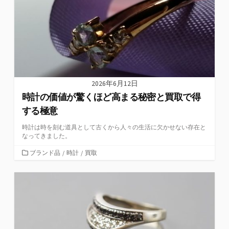
2026年6月12日
時計の価値が驚くほど高まる秘密と買取で得
する極意
時計は時を刻む道具として古くから人々の生活に欠かせない存在と
なってきました。
カ
ブランド品
/
時計
/
買取
テ
ゴ
リ
ー