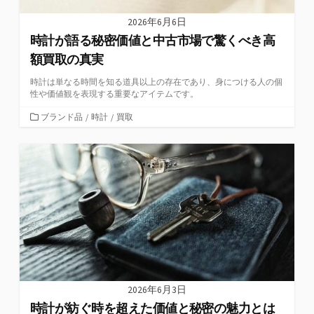
2026年6月6日
時計が語る秘密価値と中古市場で驚くべき高
額買取の真実
時計は単なる時間を知る道具以上の存在であり、身につける人の個
性や価値観を表現する重要なアイテムです。
カ
ブランド品
/
時計
/
買取
テ
ゴ
リ
ー
2026年6月3日
時計が紡ぐ時を超えた価値と秘密の魅力とは