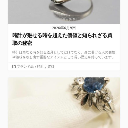
2026年6月9日
時計が魅せる時を超えた価値と知られざる買
取の秘密
時計は単なる時を知る道具としてだけでなく、身に着ける人の個性
や趣味を映し出す重要なアイテムとして長い歴史を持っています。
カ
ブランド品
/
時計
/
買取
テ
ゴ
リ
ー