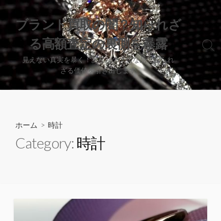
コ
ン
ブランド買取の闇？知られざ
テ
る高額査定の裏側を暴露
ン
検
ツ
索
見えない真実を暴く！あなたの大切な品、知られ
へ
切
ざる価値を引き出します
り
ス
替
キ
え
ッ
プ
ホーム
> 時計
Category:
時計